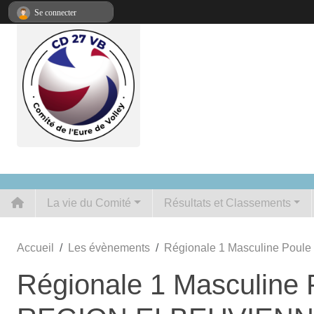
Panneau de gestion des cookies
Se connecter
La vie du Comité
Résultats et Classements
Accueil
Les évènements
Régionale 1 Masculine Po
Régionale 1 Masculin