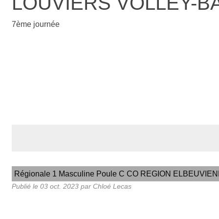
LOUVIERS VOLLEY-B
7ème journée
Régionale 1 Masculine Poule C CO REGION ELBEUVIE
Publié le
03 oct. 2023
par
Chloé Lecas