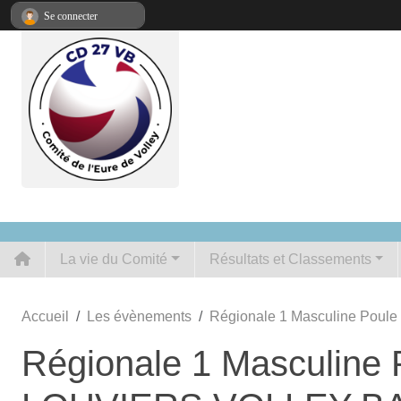
Panneau de gestion des cookies
Se connecter
La vie du Comité
Résultats et Classements
Accueil
Les évènements
Régionale 1 Masculine Po
Régionale 1 Masculin